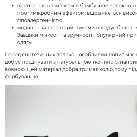
віскоза. Так називається бамбукове волокно, щ
протимікробним ефектом, відрізняється висок
гіпоалергенністю;
модал — за характеристиками нагадує бавовну
Завдяки м'якості та зручності популярний пр
одягу.
Серед синтетичних волокон особливий попит має п
добре поєднувати з натуральною тканиною, напри
вовною. Цей матеріал добре тримає колір, тому під
фарбуванню.