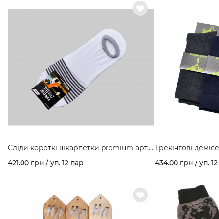
Сліди короткі шкарпетки premium арт.
Трекінгові демісе
751/2
403В
421.00 грн / уп. 12 пар
434.00 грн / уп. 12