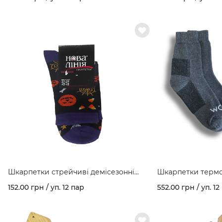
147/В
Шкарпетки стрейчиві демісезонні
Шкарпетки термо
фіолетові "Halloween" арт. 147/Х
455
152.00 грн / уп. 12 пар
552.00 грн / уп. 12