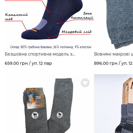
Безшовна спортивна модель з
Вовняні махрові ш
гребінної бавовни та махровим слідом
659.00 грн / уп. 12 пар
896.00 грн / уп. 1
арт. 459