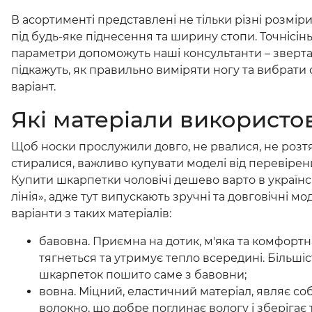
В асортименті представлені не тільки різні розміри
під будь-яке піднесення та ширину стопи. Точнісін
параметри допоможуть наші консультанти – звертай
підкажуть, як правильно виміряти ногу та вибрат
варіант.
Які матеріали використо
Щоб носки прослужили довго, не рвалися, не розтя
стиралися, важливо купувати моделі від перевірен
Купити шкарпетки чоловічі дешево варто в українс
лінія», адже тут випускають зручні та довговічні моде
варіанти з таких матеріалів:
бавовна. Приємна на дотик, м'яка та комфортна
тягнеться та утримує тепло всередині. Більші
шкарпеток пошито саме з бавовни;
вовна. Міцний, еластичний матеріал, являє с
волокно, що добре поглинає вологу і зберігає 