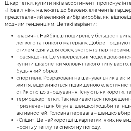
Шкарпетки, купити які в асортименті пропонує ін
«Нова лінія», належать до базових елементів гардер
представлений великий вибір виробів, які відпові
модним тенденціям. Це такі варіанти:
класичні. Найбільш поширені, у більшості випад
легкого та тонкого матеріалу. Добре поєднуют
стилем одягу для офісу, зустрічі з партнерами,
повсякденні. Це універсальні моделі довжино
купити шкарпетки чоловічі такого типу варто
будь-який образ;
спортивні. Розраховані на шанувальників акт
життя, відрізняються підвищеною еластичністю
стійкістю до зношування. Існують як короткі, так
термошкарпетки. Так називаються покращені 
призначені для бігунів, швидкої ходьби та інш
активностей. Головна перевага – швидко вбир
«Сліди». Це найкоротші шкарпетки, яких не видн
носять у теплу та спекотну погоду.