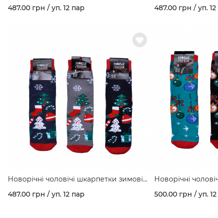
махрові з малюнком "Звірята" асорті
махрові з малюнк
487.00 грн / уп. 12 пар
487.00 грн / уп. 12
кольорів в упаковці арт. 177
кольорів в упаковц
Новорічні чоловічі шкарпетки зимові
Новорічні чолові
махрові з малюнком "Святкові" асорті
махрові з малюнк
487.00 грн / уп. 12 пар
500.00 грн / уп. 12
кольорів в упаковці арт. 177
прикраси" асорті
арт. 277