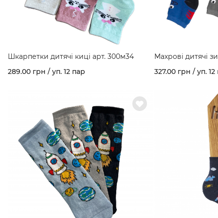
Шкарпетки дитячі киці арт. 300м34
Махрові дитячі з
кольорів в упаков
289.00 грн / уп. 12 пар
327.00 грн / уп. 12
350