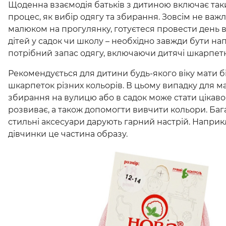
Щоденна взаємодія батьків з дитиною включає та
процес, як вибір одягу та збирання. Зовсім не важ
малюком на прогулянку, готуєтеся провести день 
дітей у садок чи школу – необхідно завжди бути на
потрібний запас одягу, включаючи дитячі шкарпетк
Рекомендується для дитини будь-якого віку мати б
шкарпеток різних кольорів. В цьому випадку для м
збирання на вулицю або в садок може стати цікав
розвиває, а також допомогти вивчити кольори. Бага
стильні аксесуари дарують гарний настрій. Наприк
дівчинки це частина образу.