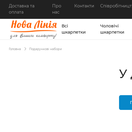
Доставка та
Про
Контакти
Співробітницт
оплата
нас
Всі
Чоловічі
шкарпетки
шкарпетки
Головна
Подарункові набори
У 