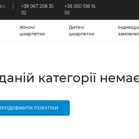
во
+38 067 208 35
+38 050 108 16
https://www.faceboo
02
02
Жіночі
Дитячі
Індивіду
шкарпетки
шкарпетки
замовле
даній категорії немає
ПРОДОВЖИТИ ПОКУПКИ