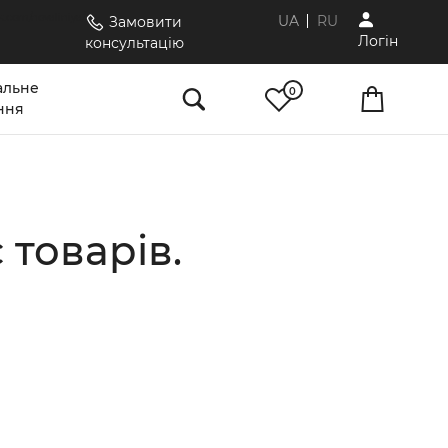
k.com/novaliniya/
UA
RU
Замовити
Логiн
консультацію
альне
0
ння
 товарів.