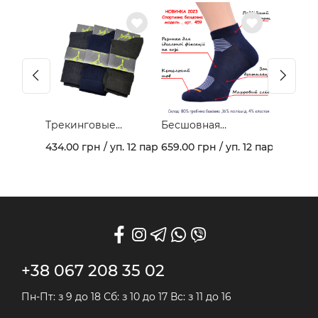
Трекинговые
Бесшовная
демисезонные
спортивная модель
434.00 грн / уп. 12 пар
659.00 грн / уп. 12 пар
носки 403В
из гребеночного
хлопка и махрового
следа арт. 459
+38 067 208 35 02
Пн-Пт: з 9 до 18 Сб: з 10 до 17 Вс: з 11 до 16