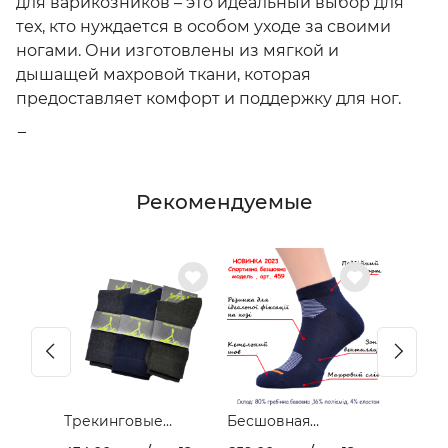
для варикозников – это идеальный выбор для
тех, кто нуждается в особом уходе за своими
ногами. Они изготовлены из мягкой и
дышащей махровой ткани, которая
предоставляет комфорт и поддержку для ног.
Благодаря отсутствию резинки, эти носки не
создают давления на голени и не
ограничивают кровообращение, что очень
Рекомендуемые
важно для людей у кого проблемы с венами.
Они предназначены для обеспечения
комфорта и улучшения качества жизни тех, кто
сталкивается с этими проблемами.
Трекинговые
Бесшовная
демисезонные
спортивная модель