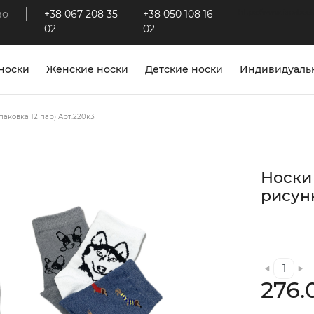
во
+38 067 208 35
+38 050 108 16
https://www.facebook
02
02
носки
Женские носки
Детские носки
Индивидуальн
аковка 12 пар) Арт.220к3
Носки
рисунк
276.