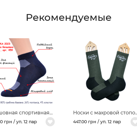
Рекомендуемые
шовная спортивная
Носки с махровой стопо
ль из гребеночного
"FREEDOM" Арт. 460
0 грн / уп. 12 пар
447.00 грн / уп. 12 пар
ка и махрового следа
 459