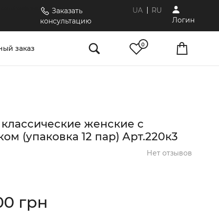
.com/novaliniya/
UA
RU
Заказать
Логин
консультацию
0
ый заказ
 классические женские с
ом (упаковка 12 пар) Арт.220к3
Нет отзывов
00 грн