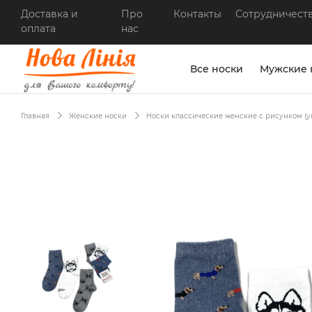
Доставка и
Про
Контакты
Сотрудничест
оплата
нас
Все носки
Мужские 
Главная
Женские носки
Носки классические женские с рисунком (уп