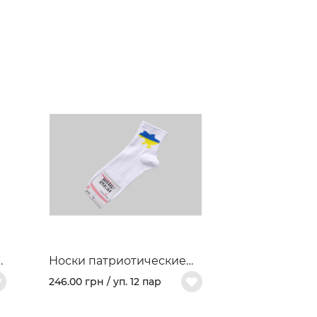
й
Носки патриотические
женские "Карта Украины"
246.00 грн / уп. 12 пар