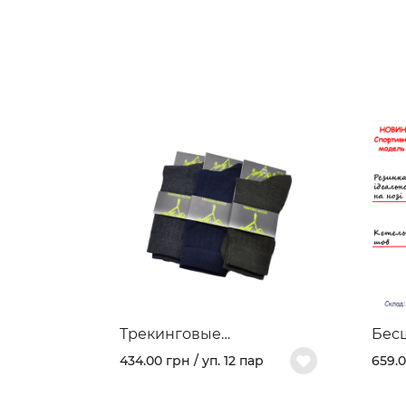
Трекинговые
Бес
демисезонные носки
моде
434.00 грн / уп. 12 пар
659.0
403В
хлоп
арт.