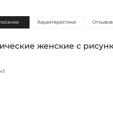
писание
Характеристики
Отзывов 
ческие женские с рисунко
0к3