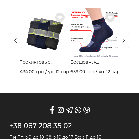
Трекинговые
Бесшовная
демисезонные
спортивная модель
434.00 грн / уп. 12 пар
659.00 грн / уп. 12 пар
носки 403В
из гребеночного
хлопка и махрового
следа арт. 459
+38 067 208 35 02
Пн-Пт: з 9 до 18 Сб: з 10 до 17 Вс: з 11 до 16