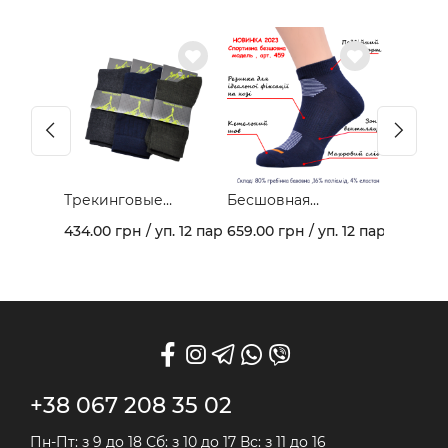
Трекинговые
Бесшовная
демисезонные
спортивная модель
434.00 грн / уп. 12 пар
659.00 грн / уп. 12 пар
носки 403В
из гребеночного
хлопка и махрового
следа арт. 459
+38 067 208 35 02
Пн-Пт: з 9 до 18 Сб: з 10 до 17 Вс: з 11 до 16