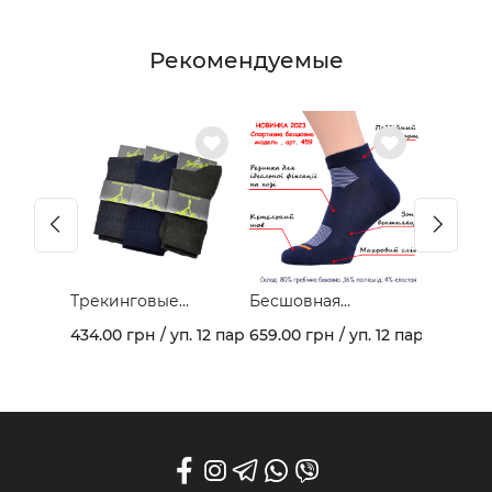
Рекомендуемые
Трекинговые
Бесшовная
демисезонные
спортивная модель
434.00 грн / уп. 12 пар
659.00 грн / уп. 12 пар
носки 403В
из гребеночного
хлопка и махрового
следа арт. 459