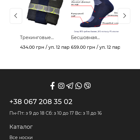
Трекинговые
Бесшовная
демисезонные
спортивная модель
434.00 грн / уп. 12 пар
659.00 грн / уп. 12 пар
носки 403В
из гребеночного
хлопка и махрового
следа арт. 459
+38 067 208 35 02
Пн-Пт: з 9 до 18 Сб: з 10 до 17 Вс: з 11 до 16
Каталог
Все носки