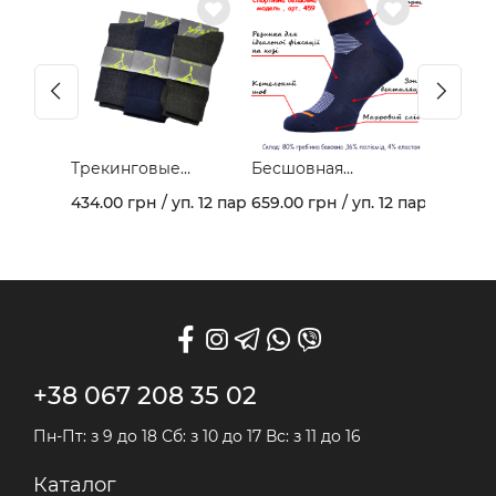
Трекинговые
Бесшовная
демисезонные
спортивная модель
434.00 грн / уп. 12 пар
659.00 грн / уп. 12 пар
носки 403В
из гребеночного
хлопка и махрового
следа арт. 459
+38 067 208 35 02
Пн-Пт: з 9 до 18 Сб: з 10 до 17 Вс: з 11 до 16
Каталог