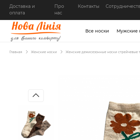
Доставка и
Про
Контакты
Сотрудничест
оплата
нас
Все носки
Мужские 
Главная
Женские носки
Женские демисезонные носки стрейчевые т