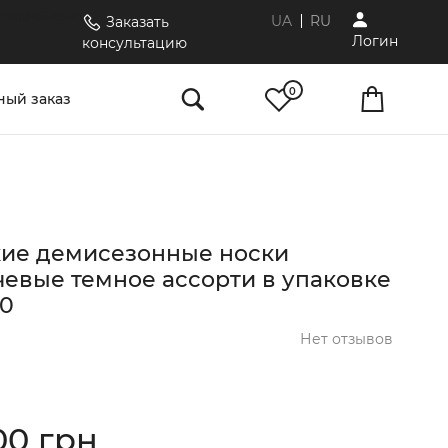
.com/novaliniya/
UA
RU
Заказать
Логин
консультацию
0
ый заказ
ие демисезонные носки
чевые темное ассорти в упаковке
20
Нет отзывов
00 грн