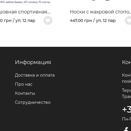
шовная спортивная
Носки с махровой стопо
ль из гребеночного
"FREEDOM" Арт. 460
0 грн / уп. 12 пар
447.00 грн / уп. 12 пар
ка и махрового следа
 459
Информация
Ко
Доставка и оплата
Кон
nos
Про нас
Терн
Контакты
Тра
Сотрудничество
+
Пн-П