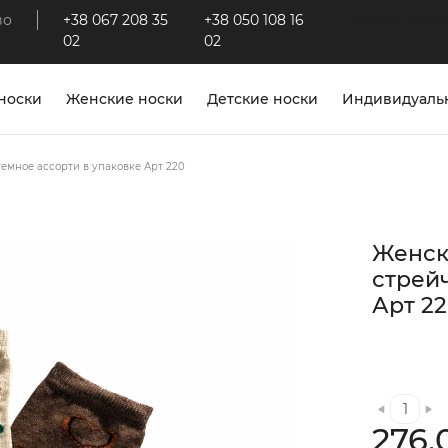
во
+38 067 208 35
+38 050 108 16
https://www.facebook
02
02
носки
Женские носки
Детские носки
Индивидуальн
емное ассорти в упаковке Арт 220
Женск
стрей
Арт 2
276.