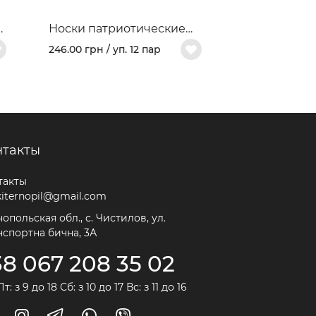
й
Носки патриотические
женские "Карта Украины"
246.00 грн / уп. 12 пар
нтакты
такты
kiternopil@gmail.com
опольская обл., с. Чистилов, ул.
нспортна бична, 3А
38 067 208 35 02
т: з 9 до 18 Сб: з 10 до 17 Вс: з 11 до 16