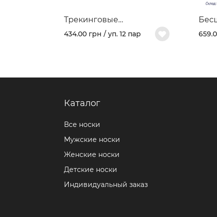
Трекинговые
Бес
демисезонные носки
моде
434.00 грн / уп. 12 пар
659.0
403В
хлоп
арт.
Каталог
Все носки
Мужские носки
Женские носки
Детские носки
Индивидуальный заказ