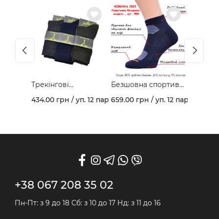
Трекінгові
Безшовна спортивна
демісезонні
модель з гребінної
434.00 грн / уп. 12 пар
659.00 грн / уп. 12 пар
шкарпетки арт. 403В
бавовни та
махровим слідом
арт. 459
+38 067 208 35 02
Пн-Пт: з 9 до 18 Сб: з 10 до 17 Нд: з 11 до 16