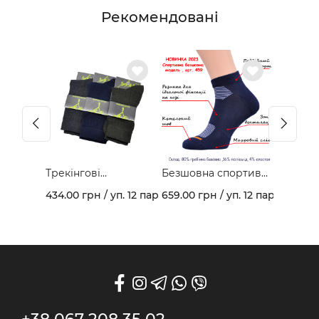
Рекомендовані
Трекінгові
Безшовна спортивна
демісезонні
модель з гребінної
434.00 грн / уп. 12 пар
659.00 грн / уп. 12 пар
шкарпетки арт. 403В
бавовни та
махровим слідом
арт. 459