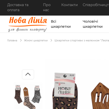
Доставка та
Про
Контакти
Співробітницт
оплата
нас
Всі
Чоловічі
шкарпетки
шкарпетки
Головна
Жіночі шкарпетки
Шкарпетки спортивні з малюнком "Леопа