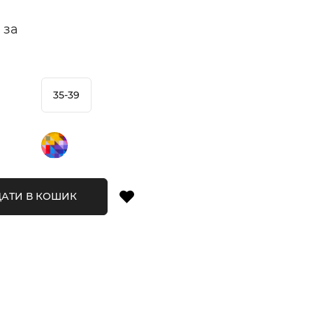
 за
35-39
АТИ В КОШИК