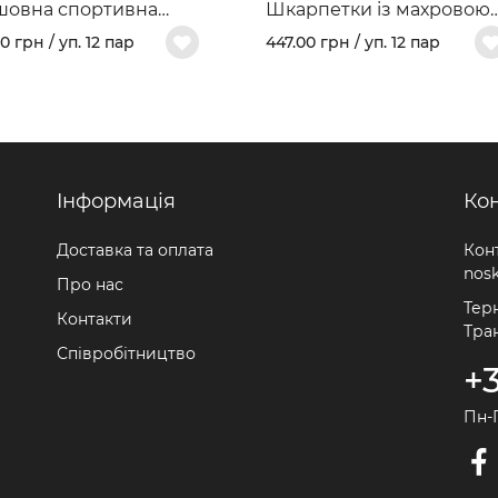
шовна спортивна
Шкарпетки із махровою
ль з гребінної
стопою "FREEDOM" арт.
0 грн / уп. 12 пар
447.00 грн / уп. 12 пар
вни та махровим
460
ом арт. 459
Iнформація
Ко
Доставка та оплата
Кон
nos
Про нас
Терн
Контакти
Тра
Співробітництво
+
Пн-П