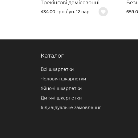
Трекінгові демісезонні
Без
шкарпетки арт. 403В
моде
434.00 грн / уп. 12 пар
659.0
баво
слід
Каталог
Всі шкарпетки
Чоловічі шкарпетки
Жіночі шкарпетки
Дитячі шкарпетки
Індивідуальне замовлення