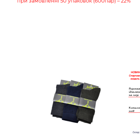
при замовленні 50 упаковок (600пар) – 22%