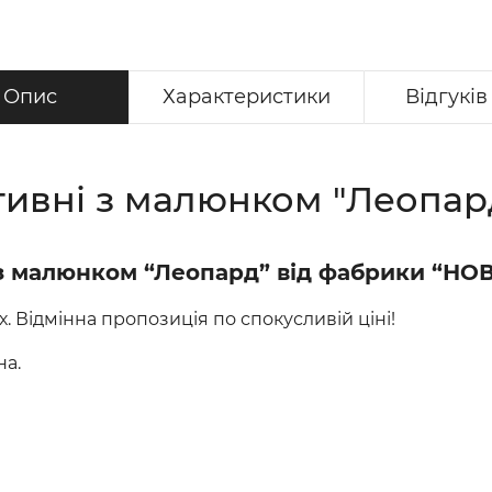
Опис
Характеристики
Відгуків 
ивні з малюнком "Леопард
з малюнком “Леопард” від фабрики “НОВ
ах. Відмінна пропозиція по спокусливій ціні!
іна.