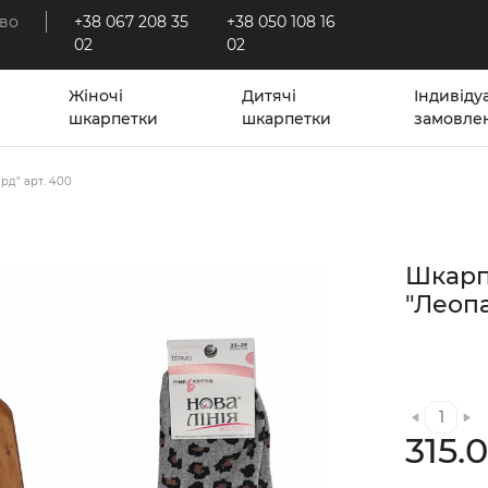
во
+38 067 208 35
+38 050 108 16
https://www.faceboo
02
02
Жіночі
Дитячі
Індивіду
шкарпетки
шкарпетки
замовле
рд" арт. 400
Шкарп
"Леопа
315.