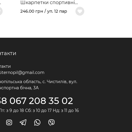
Шкарпетки спортивні
патріотичні жіночі "Мапа
246.00 грн / уп. 12 пар
України" арт. 203
нтакти
такти
kiternopil@gmail.com
опільська область, с. Чистилів, вул.
нспортна бічна, 3А
38 067 208 35 02
т: з 9 до 18 Сб: з 10 до 17 Нд: з 11 до 16