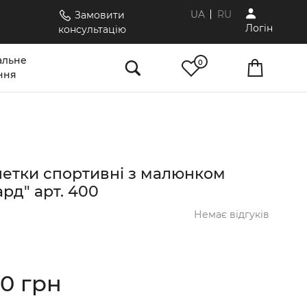
k.com/novaliniya/
UA
RU
Замовити
Логiн
консультацію
альне
0
ння
етки спортивні з малюнком
рд" арт. 400
Немає відгуків
00 грн