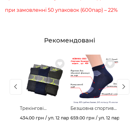
при замовленні 50 упаковок (600пар) – 22%
Рекомендовані
Трекінгові
Безшовна спортивна
демісезонні
модель з гребінної
434.00 грн / уп. 12 пар
659.00 грн / уп. 12 пар
шкарпетки арт. 403В
бавовни та
махровим слідом
арт. 459