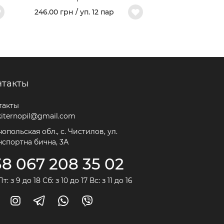
женские "Карта Украины"
246.00 грн / уп. 12 пар
нтакты
такты
kiternopil@gmail.com
опольская обл., с. Чистилов, ул.
нспортна бична, 3А
38 067 208 35 02
т: з 9 до 18 Сб: з 10 до 17 Вс: з 11 до 16