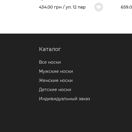
демисезонные носки
моде
434.00 грн / уп. 12 пар
659.0
403В
хлоп
арт.
Каталог
Все носки
Мужские носки
Женские носки
Детские носки
Индивидуальный заказ