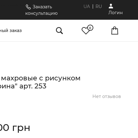
.com/novaliniya/
UA
RU
Заказать
Логин
консультацию
0
ый заказ
 махровые с рисунком
ина" арт. 253
Нет отзывов
00 грн