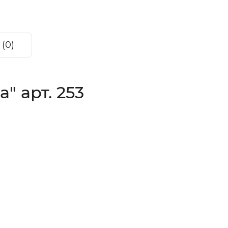
(0)
 арт. 253