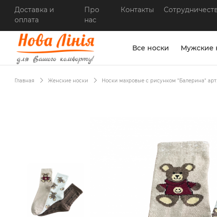
Доставка и
Про
Контакты
Сотрудничест
оплата
нас
Все носки
Мужские 
Главная
Женские носки
Носки махровые с рисунком "Балерина" арт.