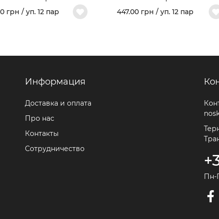
ль из гребеночного
"FREEDOM" Арт. 460
0 грн / уп. 12 пар
447.00 грн / уп. 12 пар
ка и махрового следа
 459
Информация
Ко
Доставка и оплата
Кон
nos
Про нас
Терн
Контакты
Тра
Сотрудничество
+
Пн-П