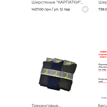
Шерстяные "КАРПАТКИ"
Шер
серия цветы Арт.160
1437.00 грн / уп. 12 пар
738.0
Трекинговые
Бес