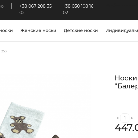
во
+38 067 208 35
+38 050 108 16
https://www.facebook
02
02
носки
Женские носки
Детские носки
Индивидуальн
 253
Носки
"Балер
447.