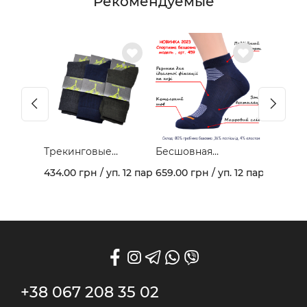
Рекомендуемые
Трекинговые
Бесшовная
демисезонные
спортивная модель
434.00 грн / уп. 12 пар
659.00 грн / уп. 12 пар
носки 403В
из гребеночного
хлопка и махрового
следа арт. 459
+38 067 208 35 02