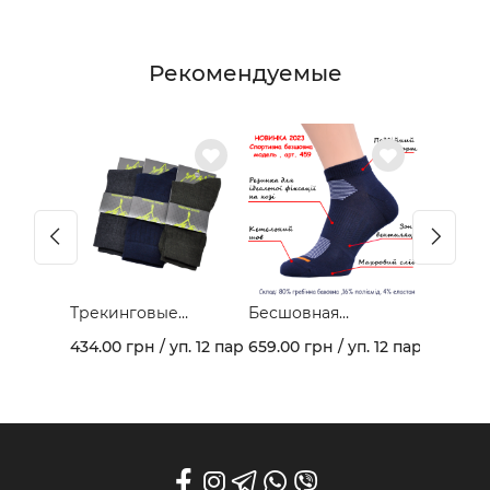
прочностью, долговечностью и долго
удерживают тепло и обеспечивают комфорт в
холодное время года. Они отлично сохраняют
Рекомендуемые
форму, не растягиваются и не затираются со
временем. Шерсть обладает естественными
антибактериальными свойствами,
позволяющими избежать неприятного запаха
ног.
Карпатки являются не только удобным и
практичным изделием, но и отличным
сувениром, отражающим украинскую культуру
и традиции.
Трекинговые
Бесшовная
демисезонные
спортивная модель
434.00 грн / уп. 12 пар
659.00 грн / уп. 12 пар
носки 403В
из гребеночного
хлопка и махрового
следа арт. 459