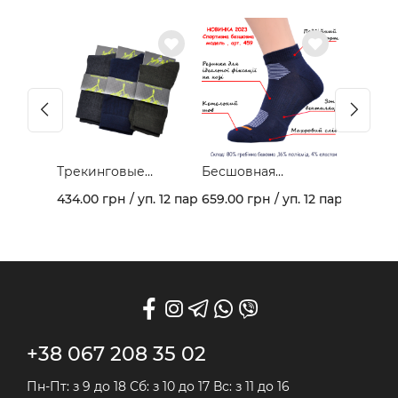
Трекинговые
Бесшовная
демисезонные
спортивная модель
434.00 грн / уп. 12 пар
659.00 грн / уп. 12 пар
носки 403В
из гребеночного
хлопка и махрового
следа арт. 459
+38 067 208 35 02
Пн-Пт: з 9 до 18 Сб: з 10 до 17 Вс: з 11 до 16