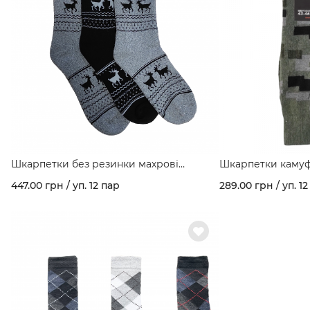
Шкарпетки без резинки махрові
Шкарпетки камуфл
медичні варикозні з малюноком арт. 153
демісезон арт. 128
447.00 грн / уп. 12 пар
289.00 грн / уп. 12