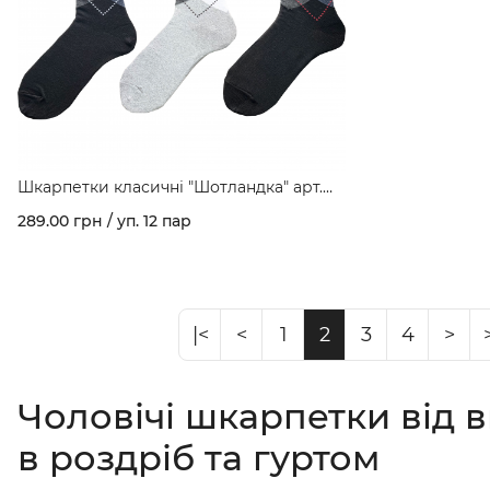
Шкарпетки класичні "Шотландка" арт.
128
289.00 грн / уп. 12 пар
|<
<
1
2
3
4
>
Чоловічі шкарпетки від 
в роздріб та гуртом