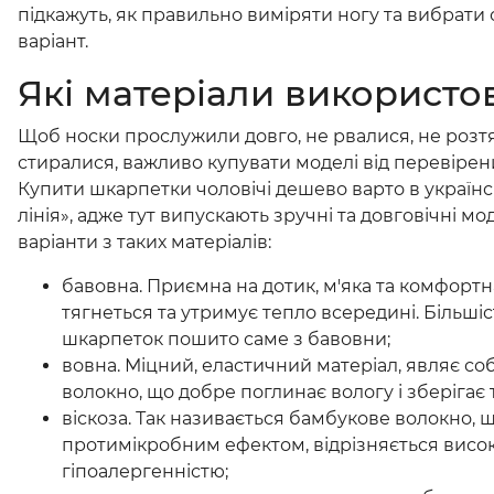
підкажуть, як правильно виміряти ногу та вибрат
варіант.
Які матеріали використо
Щоб носки прослужили довго, не рвалися, не розтя
стиралися, важливо купувати моделі від перевірен
Купити шкарпетки чоловічі дешево варто в українс
лінія», адже тут випускають зручні та довговічні моде
варіанти з таких матеріалів:
бавовна. Приємна на дотик, м'яка та комфортна
тягнеться та утримує тепло всередині. Більші
шкарпеток пошито саме з бавовни;
вовна. Міцний, еластичний матеріал, являє с
волокно, що добре поглинає вологу і зберігає 
віскоза. Так називається бамбукове волокно, щ
протимікробним ефектом, відрізняється висок
гіпоалергенністю;