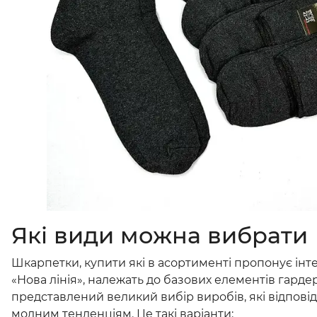
Які види можна вибрати
Шкарпетки, купити які в асортименті пропонує ін
«Нова лінія», належать до базових елементів гардер
представлений великий вибір виробів, які відпові
модним тенденціям. Це такі варіанти: