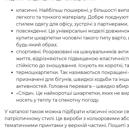
класичні. Найбільш поширені, у більшості випад
легкого та тонкого матеріалу. Добре поєднуют
стилем одягу для офісу, зустрічі з партнерами,
повсякденні. Це універсальні моделі довжино
купити шкарпетки чоловічі такого типу варто
будь-який образ;
спортивні. Розраховані на шанувальників акт
життя, відрізняються підвищеною еластичністю
стійкістю до зношування. Існують як короткі, так
термошкарпетки. Так називаються покращені 
призначені для бігунів, швидкої ходьби та інш
активностей. Головна перевага – швидко вбир
«Сліди». Це найкоротші шкарпетки, яких не видн
носять у теплу та спекотну погоду.
У каталозі також можна підібрати класичні носки 
патріотичному стилі. Це вироби з кольоровими а
тематичними принтами у верхній частині. Пошиті 