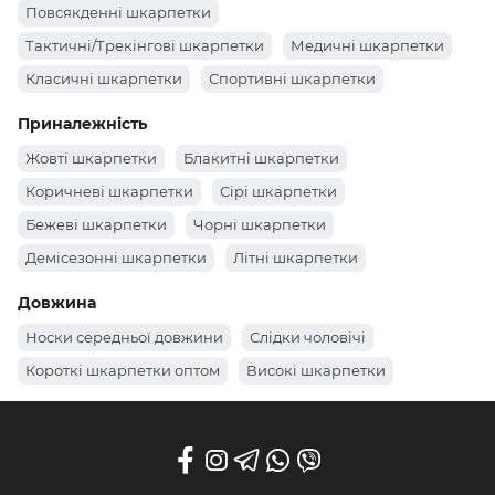
Повсякденні шкарпетки
Тактичні/Трекінгові шкарпетки
Медичні шкарпетки
Класичні шкарпетки
Спортивні шкарпетки
Приналежність
Жовті шкарпетки
Блакитні шкарпетки
Коричневі шкарпетки
Сірі шкарпетки
Бежеві шкарпетки
Чорні шкарпетки
Демісезонні шкарпетки
Літні шкарпетки
Теплі шкарпетки
Довжина
Носки середньої довжини
Слідки чоловічі
Короткі шкарпетки оптом
Високі шкарпетки