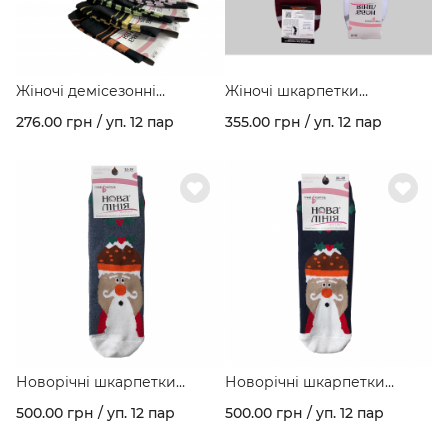
Жіночі демісезонні
Жіночі шкарпетки
шкарпетки стрейчеві
спортивні в полоску
276.00 грн / уп. 12 пар
355.00 грн / уп. 12 пар
темне асорті в упаковці
"Premium" арт. 416
арт. 220/34
Новорічні шкарпетки
Новорічні шкарпетки
зимові махрові з малюнком
зимові махрові з малюнком
500.00 грн / уп. 12 пар
500.00 грн / уп. 12 пар
"Santa" асорті кольорів в
"Santa" асорті кольорів в
упаковці арт. 277
упаковці арт. 277