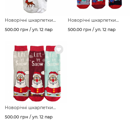
Новорічні шкарпетки
Новорічні шкарпетки
зимові махрові з малюнком
зимові махрові з малюнком
500.00 грн / уп. 12 пар
500.00 грн / уп. 12 пар
"Олені на пагорбі" асорті
"Сімейне коло" асорті
кольорів в упаковці арт. 277
кольорів в упаковці арт. 277
Новорічні шкарпетки
зимові махрові з малюнком
500.00 грн / уп. 12 пар
"Санта" асорті кольорів в
упаковці арт. 277