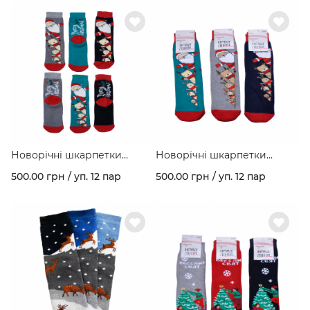
Новорічні шкарпетки
Новорічні шкарпетки
зимові махрові з малюнком
зимові махрові з малюнком
500.00 грн / уп. 12 пар
500.00 грн / уп. 12 пар
"Звірята" асорті кольорів в
"Звірята" асорті кольорів в
упаковці арт. 277
упаковці арт. 277