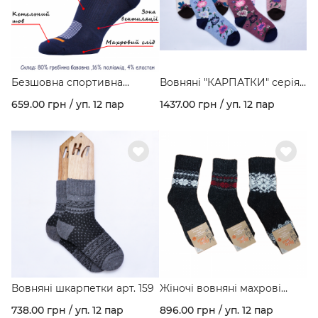
Безшовна спортивна
Вовняні "КАРПАТКИ" серія
модель з гребінної бавовни
квіти арт. 160
659.00 грн / уп. 12 пар
1437.00 грн / уп. 12 пар
та махровим слідом арт.
459
Вовняні шкарпетки арт. 159
Жіночі вовняні махрові
шкарпетки з орнаментом
738.00 грн / уп. 12 пар
896.00 грн / уп. 12 пар