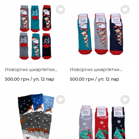
Новорічні шкарпетки
Новорічні шкарпетки
зимові махрові з малюнком
зимові махрові з малюнком
500.00 грн / уп. 12 пар
500.00 грн / уп. 12 пар
"Звірята" асорті кольорів в
"Звірята" асорті кольорів в
упаковці арт. 277
упаковці арт. 277