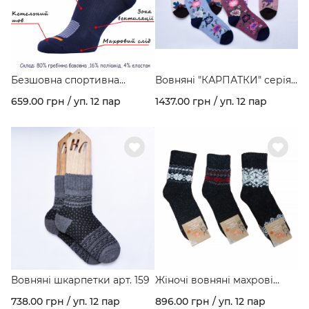
Безшовна спортивна
Вовняні "КАРПАТКИ" серія
модель з гребінної бавовни
квіти арт. 160
659.00 грн / уп. 12 пар
1437.00 грн / уп. 12 пар
та махровим слідом арт.
459
Вовняні шкарпетки арт. 159
Жіночі вовняні махрові
шкарпетки з орнаментом
738.00 грн / уп. 12 пар
896.00 грн / уп. 12 пар