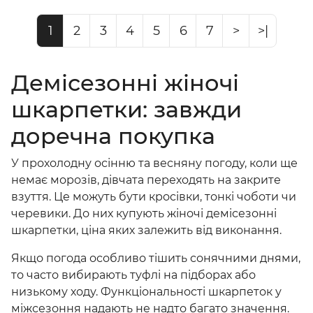
1
2
3
4
5
6
7
>
>|
Демісезонні жіночі
шкарпетки: завжди
доречна покупка
У прохолодну осінню та весняну погоду, коли ще
немає морозів, дівчата переходять на закрите
взуття. Це можуть бути кросівки, тонкі чоботи чи
черевики. До них купують
жіночі демісезонні
шкарпетки, ціна
яких залежить від виконання.
Якщо погода особливо тішить сонячними днями,
то часто вибирають туфлі на підборах або
низькому ходу. Функціональності шкарпеток у
міжсезоння надають не надто багато значення.