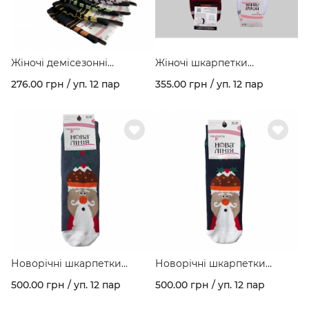
Жіночі демісезонні
Жіночі шкарпетки
шкарпетки стрейчеві
спортивні в полоску
276.00 грн / уп. 12 пар
355.00 грн / уп. 12 пар
темне асорті в упаковці
"Premium" арт. 416
арт. 220/34
Новорічні шкарпетки
Новорічні шкарпетки
зимові махрові з малюнком
зимові махрові з малюнком
500.00 грн / уп. 12 пар
500.00 грн / уп. 12 пар
"Santa" асорті кольорів в
"Santa" асорті кольорів в
упаковці арт. 277
упаковці арт. 277