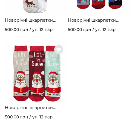
Новорічні шкарпетки
Новорічні шкарпетки
зимові махрові з малюнком
зимові махрові з малюнком
500.00 грн / уп. 12 пар
500.00 грн / уп. 12 пар
"Олені на пагорбі" асорті
"Сімейне коло" асорті
кольорів в упаковці арт. 277
кольорів в упаковці арт. 277
Новорічні шкарпетки
зимові махрові з малюнком
500.00 грн / уп. 12 пар
"Санта" асорті кольорів в
упаковці арт. 277