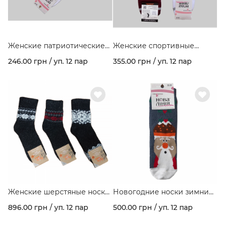
Женские патриотические
Женские спортивные
носки флаг Украины
носки в полоску "Premium"
246.00 грн / уп. 12 пар
355.00 грн / уп. 12 пар
Арт.416
Женские шерстяные носки
Новогодние носки зимние
с орнаментом арт. 158
махровые с рисунком
896.00 грн / уп. 12 пар
500.00 грн / уп. 12 пар
"Santa" ассорти цветов в
упаковке.