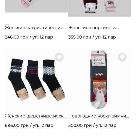
Женские патриотические
Женские спортивные
носки флаг Украины
носки в полоску "Premium"
246.00 грн / уп. 12 пар
355.00 грн / уп. 12 пар
Арт.416
Женские шерстяные носки
Новогодние носки зимние
с орнаментом арт. 158
махровые с рисунком
896.00 грн / уп. 12 пар
500.00 грн / уп. 12 пар
"Santa" ассорти цветов в
упаковке.